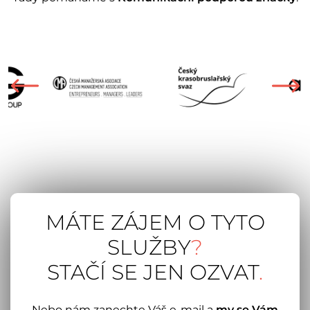
MÁTE ZÁJEM O TYTO
SLUŽBY
?
STAČÍ SE JEN OZVAT
.
Nebo nám zanechte Váš e-mail a
my se Vám