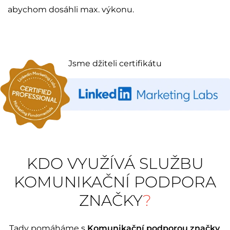
abychom dosáhli max. výkonu.
Jsme džiteli certifikátu
KDO VYUŽÍVÁ SLUŽBU
KOMUNIKAČNÍ PODPORA
ZNAČKY
?
Tady pomáháme s
Komunikační podporou značky
.